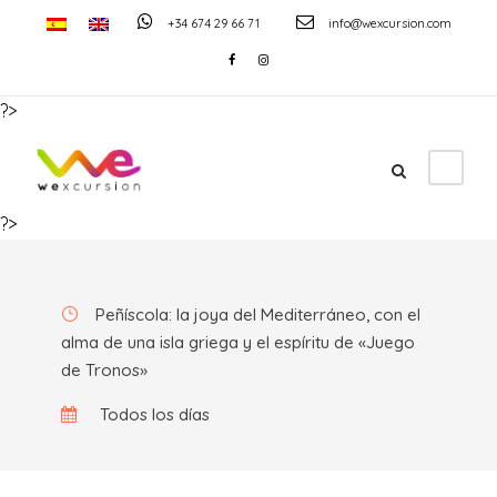
+34 674 29 66 71
info@wexcursion.com
?>
Peñíscola (Salida diaria)
?>
Peñíscola: la joya del Mediterráneo, con el
alma de una isla griega y el espíritu de «Juego
de Tronos»
Todos los días