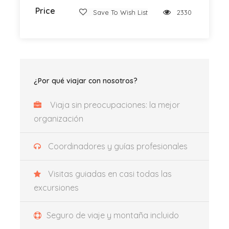
Peñíscola combina
historia templaria, legado
Price
Save To Wish List
2330
papal, cultura mediterránea y espectaculares
vistas al mar
, convirtiéndose en una de las
excursiones imprescindibles desde Valencia.
¿Por qué viajar con nosotros?
Lugar de salida y regreso
Viaja sin preocupaciones: la mejor
Estadio Mestalla, Av. Aragón 31 (
Google Map
)
organización
Hora de salida
Coordinadores y guías profesionales
Recibirás toda la información en el correo
electrónico, por favor revísalo siempre.
Visitas guiadas en casi todas las
excursiones
Incluye
Seguro de viaje y montaña incluido
Transporte privado