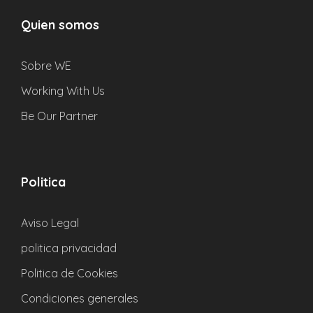
¿Cómo/Dónde puedo reservar?
Quien somos
¿Tengo que reservar con antelación o puedo
pagar el día del viaje?
Sobre WE
Working With Us
¿Cuáles son las políticas de cancelación?
Be Our Partner
¿De dónde sale el autobús?
Politica
¿Está incluido la comida, la entrada, etc..?
Aviso Legal
¿Qué ver en Peñíscola?
politica privacidad
Tengo más dudas, ¿Como puedo
Politica de Cookies
resolverlas?
Condiciones generales