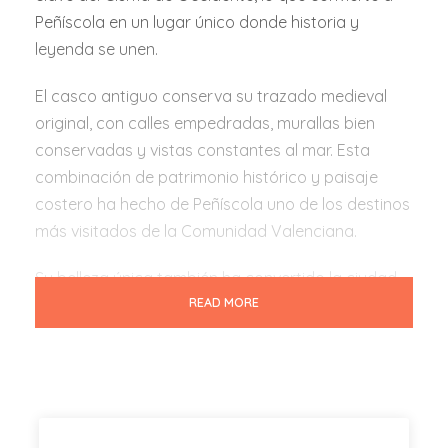
Peñíscola en un lugar único donde historia y
leyenda se unen.
El casco antiguo conserva su trazado medieval
original, con calles empedradas, murallas bien
conservadas y vistas constantes al mar. Esta
combinación de patrimonio histórico y paisaje
costero ha hecho de Peñíscola uno de los destinos
más visitados de la Comunidad Valenciana.
Su belleza única también ha convertido la ciudad
READ MORE
en escenario de numerosas producciones
cinematográficas y series de televisión, incluyendo
la famosa
Game of Thrones
, lo que refuerza aún
más su imagen como uno de los pueblos costeros
más fotogénicos del Mediterráneo.