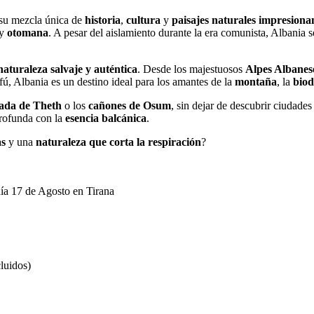
 su mezcla única de
historia
,
cultura
y
paisajes naturales impresiona
y
otomana
. A pesar del aislamiento durante la era comunista, Albania 
naturaleza salvaje y auténtica
. Desde los majestuosos
Alpes Albanes
fú, Albania es un destino ideal para los amantes de la
montaña
, la
biod
ada de Theth
o los
cañones de Osum
, sin dejar de descubrir ciudade
rofunda con la
esencia balcánica
.
as
y una
naturaleza que corta la respiración
?
 día 17 de Agosto en Tirana
cluidos)