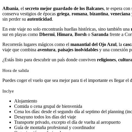
Albania
, el
secreto mejor guardado de los Balcanes
, te espera con
conserva vestigios de épocas
griega
,
romana
,
bizantina
,
veneciana
sin perder su
autenticidad
.
En este viaje no solo encontrarás huellas históricas, sino también una
sur en playas como
Dhermi
,
Himara
,
Borsh
o
Saranda
frente a Cor
Recorrerás lugares mágicos como el
manantial del Ojo Azul
, la
casc
viaje que combina
aventura
,
paisajes inolvidables
y una conexión p
¿Estás listo para descubrir un país donde conviven
religiones
,
cultur
Hora de salida
Puedes coger el vuelo que sea mejor para ti el importante es llegar el
Inclye
Alojamiento
Comida o cena grupal de bienvenida
Cena los días: desde el segundo día al septimo del planning (in
Desayuno todos los días del viaje
Transporte privado, excepto el día de vuelta al aeropuerto
Guía de montaña profesional y coordinador