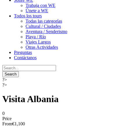
Sobre WE
Trabaja con WE
Únete a WE
Todos los tours
Todas las categorías
Cultural / Ciudades
Aventura / Senderismo
Playa / Río
Viajes Largos
Otras Actividades
Preguntas
Contáctanos
?>
?>
Visita Albania
0
Price
From
€1,100