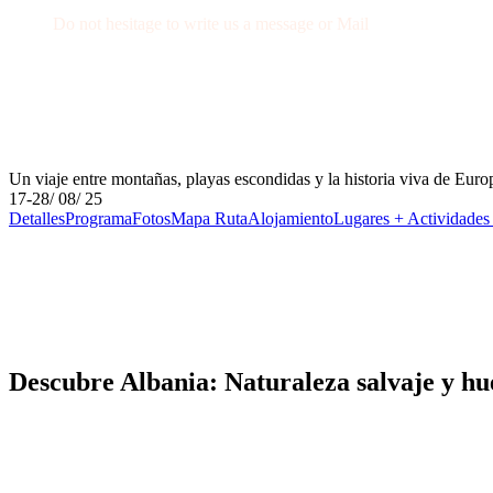
Do not hesitage to write us a message or Mail
+34 674 29 66 71
info@wexcursion.com
Un viaje entre montañas, playas escondidas y la historia viva de Euro
17-28/ 08/ 25
Detalles
Programa
Fotos
Mapa Ruta
Alojamiento
Lugares + Actividades
Descubre Albania: Naturaleza salvaje y hue