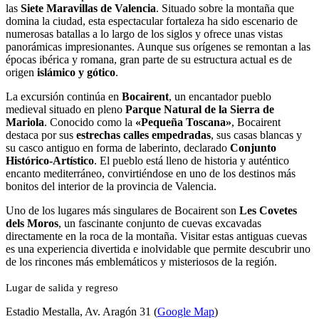
las
Siete Maravillas de Valencia
. Situado sobre la montaña que
domina la ciudad, esta espectacular fortaleza ha sido escenario de
numerosas batallas a lo largo de los siglos y ofrece unas vistas
panorámicas impresionantes. Aunque sus orígenes se remontan a las
épocas ibérica y romana, gran parte de su estructura actual es de
origen
islámico y gótico
.
La excursión continúa en
Bocairent
, un encantador pueblo
medieval situado en pleno
Parque Natural de la Sierra de
Mariola
. Conocido como la
«Pequeña Toscana»
, Bocairent
destaca por sus
estrechas calles empedradas
, sus casas blancas y
su casco antiguo en forma de laberinto, declarado
Conjunto
Histórico-Artístico
. El pueblo está lleno de historia y auténtico
encanto mediterráneo, convirtiéndose en uno de los destinos más
bonitos del interior de la provincia de Valencia.
Uno de los lugares más singulares de Bocairent son
Les Covetes
dels Moros
, un fascinante conjunto de cuevas excavadas
directamente en la roca de la montaña. Visitar estas antiguas cuevas
es una experiencia divertida e inolvidable que permite descubrir uno
de los rincones más emblemáticos y misteriosos de la región.
Lugar de salida y regreso
Estadio Mestalla, Av. Aragón 31 (
Google Map
)