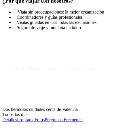
¿Por qué viajar con nosotros?
Viaja sin preocupaciones: la mejor organización
Coordinadores y guías profesionales
Visitas guiadas en casi todas las excursiones
Seguro de viaje y montaña incluido
Get a Question?
Do not hesitage to write us a message or Mail
+34 674 29 66 71
info@wexcursion.com
Dos hermosas ciudades cerca de Valencia
Todos los días
Detalles
Programa
Fotos
Preguntas Frecuentes