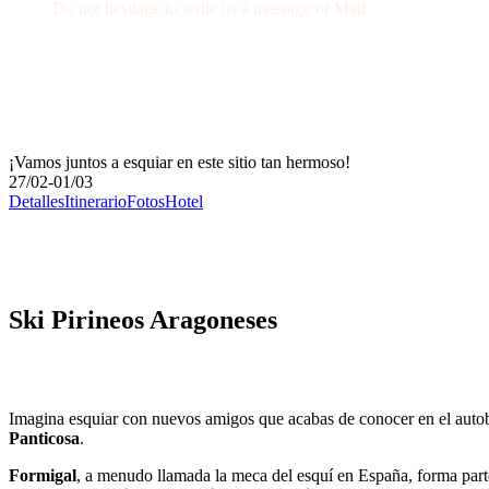
Do not hesitage to write us a message or Mail
+34 674 29 66 71
info@wexcursion.com
¡Vamos juntos a esquiar en este sitio tan hermoso!
27/02-01/03
Detalles
Itinerario
Fotos
Hotel
Ski Pirineos Aragoneses
Imagina esquiar con nuevos amigos que acabas de conocer en el autob
Panticosa
.
Formigal
, a menudo llamada la meca del esquí en España, forma part