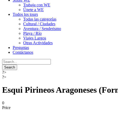
Sobre WE
Trabaja con WE
Únete a WE
Todos los tours
Todas las categorías
Cultural / Ciudades
Aventura / Senderismo
Playa / Río
Viajes Largos
Otras Actividades
Preguntas
Contáctanos
?>
?>
Esqui Pirineos Aragoneses (For
0
Price