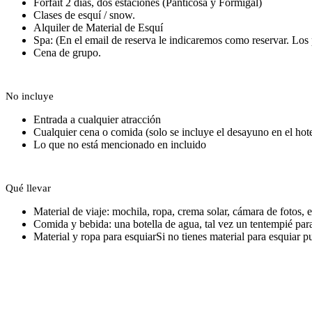
Forfait 2 días, dos estaciones (Panticosa y Formigal)
Clases de esquí / snow.
Alquiler de Material de Esquí
Spa: (En el email de reserva le indicaremos como reservar. Los
Cena de grupo.
No incluye
Entrada a cualquier atracción
Cualquier cena o comida (solo se incluye el desayuno en el hote
Lo que no está mencionado en incluido
Qué llevar
Material de viaje: mochila, ropa, crema solar, cámara de fotos, e
Comida y bebida: una botella de agua, tal vez un tentempié para
Material y ropa para esquiar
Si no tienes material para esquiar pu