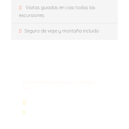
Visitas guiadas en casi todas las
excursiones
Fotos
Seguro de viaje y montaña incluido
Get a Question?
Do not hesitage to write us a message or
Mail
+34 674 29 66 71
info@wexcursion.com
BODEGA ARRAEZ