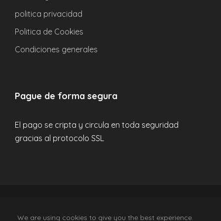
Preguntas frecuentes
politica privacidad
Politica de Cookies
¿Cómo/Dónde puedo reservar?
Condiciones generales
¿Tengo que reservar con antelación o puedo
pagar el día del viaje?
Pague de forma segura
¿Cuáles son las políticas de cancelación?
El pago se cripta y circula en toda seguridad
gracias al protocolo SSL
¿De dónde sale el autobús?
¿Está incluido la comida, la entrada, etc..?
Tengo más dudas, ¿Como puedo
resolverlas?
CV-Mm1881-V Wexcurison SL, © 2024 All Rights
We are using cookies to give you the best experience.