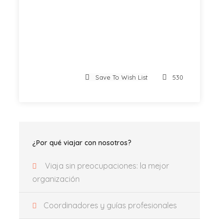
Itinerario
Save To Wish List
530
9:00
Salida de Valencia
Llegada y visita de la bodega con catas
¿Por qué viajar con nosotros?
Viaja sin preocupaciones: la mejor
15:00
Visita de Almansa
organización
18:00
Vuelta a Valencia
Coordinadores y guías profesionales