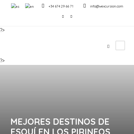
+34 674 29 66 71
info@wexcursion.com
?>
?>
MEJORES DESTINOS DE
ESQUÍ EN LOS PIRINEOS