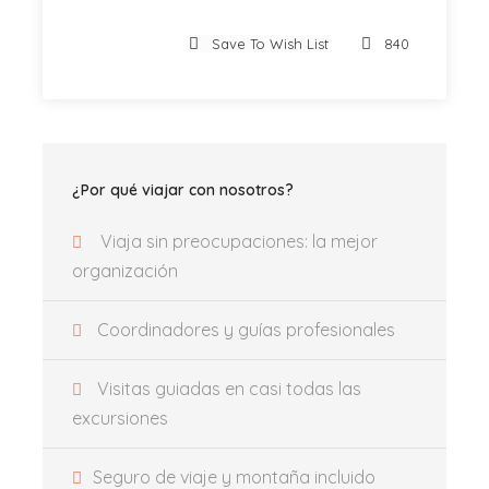
España, conocida por sus pistas de clase
mundial y su encantador ambiente alpino.
Save To Wish List
840
Andorra (Pas de la Casa)
Jueves 19/03/2026 – Domingo 22/03/2026
Ubicada entre España y Francia, Andorra
¿Por qué viajar con nosotros?
ofrece una experiencia de esquí única con
paisajes impresionantes y excelente nieve.
Viaja sin preocupaciones: la mejor
organización
Desde pueblos pintorescos hasta rutas
panorámicas por la montaña, cada viaje es una
Coordinadores y guías profesionales
oportunidad para descubrir algo nuevo.
Visitas guiadas en casi todas las
Viajes dos veces al mes — enero, febrero y
excursiones
marzo.
Únete a nosotros y convierte tu invierno en una
Seguro de viaje y montaña incluido
aventura de viaje inolvidable.