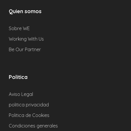
inmérgete en la cultura y los paisajes locales.
Quien somos
Sobre WE
Working With Us
Be Our Partner
Detalles
Lugar de salida y regreso
Politica
Avenida Aragon 31 (In front of Mestalla)
Google
Maps
Aviso Legal
politica privacidad
Hora de salida
Politica de Cookies
Consulta en el calendario (normalmente a las
Condiciones generales
14:00)