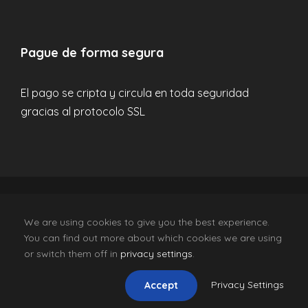
El precio incluye
Pague de forma segura
Transporte privado
Alojamiento
El pago se cripta y circula en toda seguridad
Coordinador para el trip
gracias al protocolo SSL
Organizaciòn profesional
Seguro de viaje y seguro de esquí
Opcional (costo adicional)
Forfaits de esquí
CV-Mm1881-V Wexcurison SL, © 2024 All Rights
We are using cookies to give you the best experience.
Equipo de esquí/snowboard
Reserved. Follow Us On
You can find out more about which cookies we are using
Instructor de esquí/snowboard
or switch them off in
privacy settings
.
Cenas
Español
English
(
Inglés
)
Privacy Settings
Accept
Entradas para cualquier actividad opcional