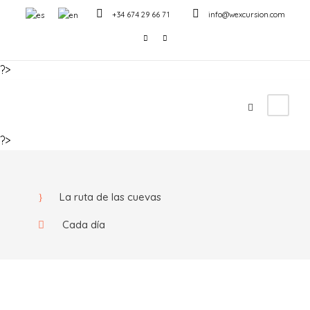
+34 674 29 66 71
info@wexcursion.com
?>
Hiking Cueva de Galera
?>
La ruta de las cuevas
Cada día