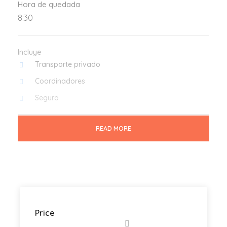
Hora de quedada
8:30
Incluye
Transporte privado
Coordinadores
Seguro
READ MORE
No Incluye
Comida y Bebidas
Lo que no está mencionado en "Incluye"
Qué llevar
Comida y bebidas (obligatorio: no hay donde
Price
comprar)