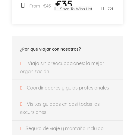
€35
Zapatos adecuados (zapatos deportivos o de
€45
From
Save To Wish List
721
montaña)
Programa
¿Por qué viajar con nosotros?
Viaja sin preocupaciones: la mejor
8:30
Salida desde Valencia
organización
Llegada y inicio de la caminata
Coordinadores y guías profesionales
Visitas guiadas en casi todas las
Fin de la caminata.
excursiones
Seguro de viaje y montaña incluido