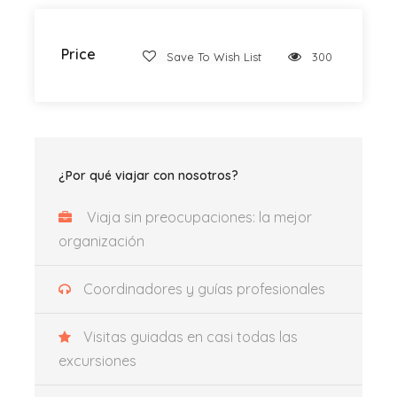
mágica aventura de verano!
IMPORTANTE:
Price
Save To Wish List
300
Se requiere el uso de calzado cerrado.
Las personas con alergias o afecciones
médicas deben llevar su medicación habitual o
¿Por qué viajar con nosotros?
de emergencia, especialmente quienes sean
alérgicos a las picaduras de abeja.
Viaja sin preocupaciones: la mejor
organización
Coordinadores y guías profesionales
Lugar de salida y de vuelta
Estadio Mestalla, Av. Aragón 31 (
Google Map
)
Visitas guiadas en casi todas las
Hora de salida
excursiones
Recibirás toda la información en el correo