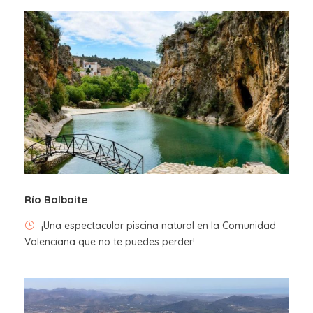
Salida de Valencia
Llegada y visita a los campos de lavanda
Vuelta a Valencia
Río Bolbaite
Mapa
¡Una espectacular piscina natural en la Comunidad
Valenciana que no te puedes perder!