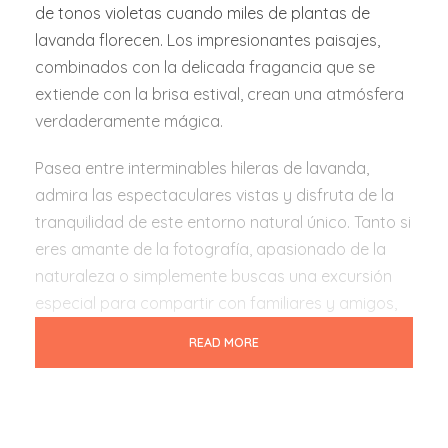
de tonos violetas cuando miles de plantas de
lavanda florecen. Los impresionantes paisajes,
combinados con la delicada fragancia que se
extiende con la brisa estival, crean una atmósfera
verdaderamente mágica.
Pasea entre interminables hileras de lavanda,
admira las espectaculares vistas y disfruta de la
tranquilidad de este entorno natural único. Tanto si
eres amante de la fotografía, apasionado de la
naturaleza o simplemente buscas una excursión
especial para compartir con familiares y amigos,
esta experiencia te regalará momentos
READ MORE
inolvidables.
Ven a sumergirte en los colores, aromas y la
belleza de los Campos de Lavanda. ¡Te espera una