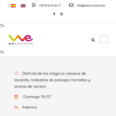
+34 674 29 66 71
info@wexcursion.com
?>
Experiencia en los Campos
de Lavanda
?>
Disfruta de los mágicos campos de
lavanda, rodeados de paisajes morados y
aroma de verano.
Domingo 19/07
Ademuz