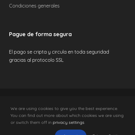
Condiciones generales
¿Cómo/Dónde puedo reservar?
¿Tengo que reservar con antelación o puedo
Pague de forma segura
pagar el día del viaje?
El pago se cripta y circula en toda seguridad
¿Cuáles son las políticas de cancelación?
gracias al protocolo SSL
¿De dónde sale el autobús?
Tengo más dudas, ¿Como puedo
resolverlas?
CV-Mm1881-V Wexcurison SL, © 2024 All Rights
We are using cookies to give you the best experience.
Reserved. Follow Us On
You can find out more about which cookies we are using
or switch them off in
privacy settings
.
Español
English
(
Inglés
)