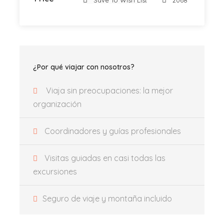
Save To Wish List
2068
una excursión completa desde Valencia o la Costa
Blanca.
¿Por qué viajar con nosotros?
Lugar de salida y regreso
Estadio Mestalla, Av. Aragón 31 (
Google Map
)
Viaja sin preocupaciones: la mejor
organización
Hora de quedada
Coordinadores y guías profesionales
Recibirás toda la información en el correo
electrónico, por favor revísalo siempre.
Visitas guiadas en casi todas las
excursiones
Incluye
Transporte privado
Seguro de viaje y montaña incluido
Coordinadores