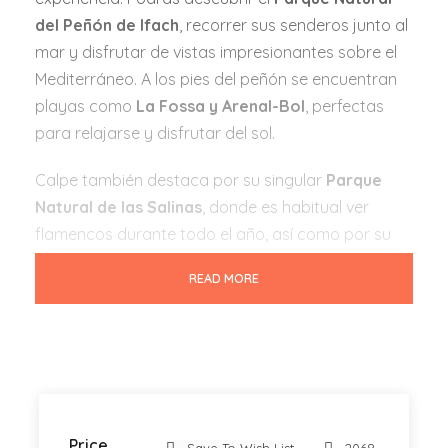
del Peñón de Ifach
, recorrer sus senderos junto al
mar y disfrutar de vistas impresionantes sobre el
Mediterráneo. A los pies del peñón se encuentran
playas como
La Fossa y Arenal-Bol
, perfectas
para relajarse y disfrutar del sol.
Calpe también destaca por su singular
Parque
Natural de las Salinas
, donde es habitual ver
flamencos durante todo el año, así como por su
encantador
casco antiguo
, con calles estrechas,
READ MORE
arte local y auténtico ambiente mediterráneo. Su
tradicional
puerto pesquero
aporta una esencia
única, especialmente durante la subasta de
pescado.
Una combinación perfecta de
senderismo, playas,
naturaleza y cultura mediterránea
, ideal para
Price