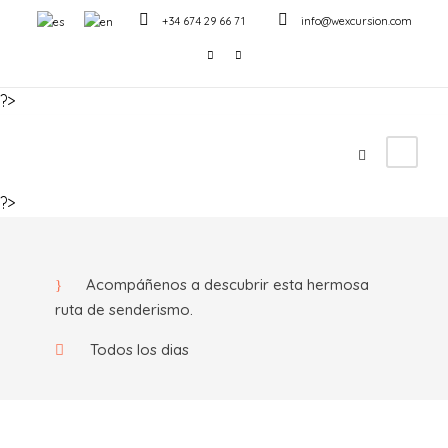
+34 674 29 66 71
info@wexcursion.com
?>
Calpe & Peñón de Ifach
(Salida diaria)
?>
Acompáñenos a descubrir esta hermosa
ruta de senderismo.
Todos los dias