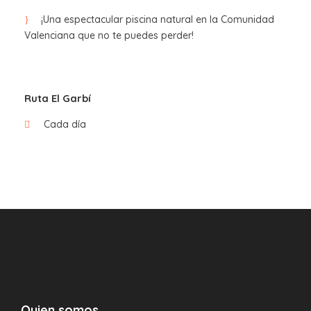
Salida de Valencia
¡Una espectacular piscina natural en la Comunidad
Valenciana que no te puedes perder!
Llegada a Calpe y empiezo de la ruta (opcional)
Ruta El Garbí
Final de la ruta
Cada día
Salida hacia Valencia
Descripción ruta de
senderismo
Nivel: moderado (díficil si sufres de
vertigo)
Longitud:
2 km.
Quien somos