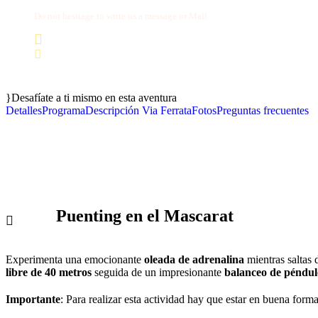
Do not hesitage to write us a message or Mail
+34 674 29 66 71
info@wexcursion.com
Desafíate a ti mismo en esta aventura
Detalles
Programa
Descripción Via Ferrata
Fotos
Preguntas frecuentes
Puenting en el Mascarat
Experimenta una emocionante
oleada de adrenalina
mientras saltas 
libre de 40 metros
seguida de un impresionante
balanceo de péndulo
Importante
: Para realizar esta actividad hay que estar en buena forma