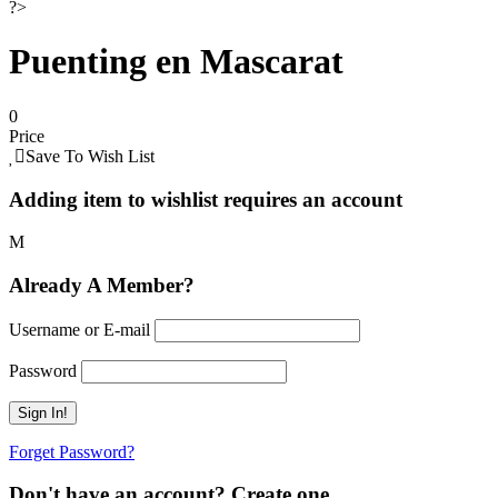
?>
Puenting en Mascarat
0
Price
Save To Wish List
Adding item to wishlist requires an account
Already A Member?
Username or E-mail
Password
Forget Password?
Don't have an account? Create one.