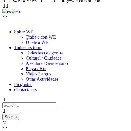
+34 674 29 66 71
info@wexcursion.com
?>
Sobre WE
Trabaja con WE
Únete a WE
Todos los tours
Todas las categorías
Cultural / Ciudades
Aventura / Senderismo
Playa / Río
Viajes Largos
Otras Actividades
Preguntas
Contáctanos
?>