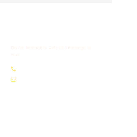
Get a Question?
Do not hesitage to write us a message or
Mail
+34 674 29 66 71
info@wexcursion.com