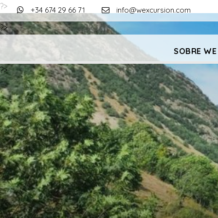
?>
+34 674 29 66 71
info@wexcursion.com
?>
SOBRE WE
?>