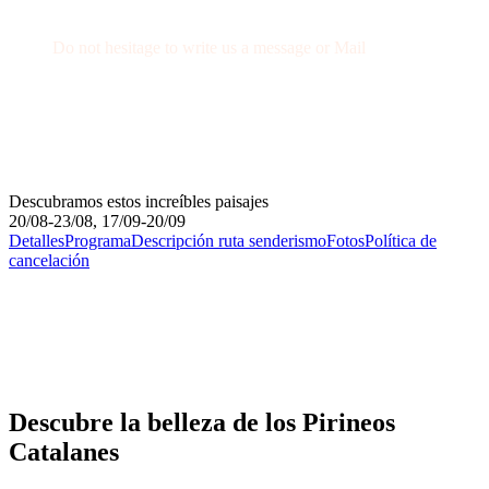
Get a Question?
Do not hesitage to write us a message or Mail
+34 674 29 66 71
info@wexcursion.com
Descubramos estos increíbles paisajes
20/08-23/08, 17/09-20/09
Detalles
Programa
Descripción ruta senderismo
Fotos
Política de
cancelación
Descubre la belleza de los Pirineos
Catalanes