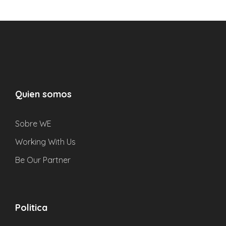
y tardó varias décadas en completarse. Su diseño
refleja la grandeza y elegancia de la arquitectura
gótica de la época.
El Miguelete es un testimonio de la rica historia y el
patrimonio arquitectónico de Valencia, que atrae
a visitantes deseosos de admirar su belleza,
Quien somos
explorar su interior y disfrutar de las
incomparables vistas desde su cima.
Sobre WE
Working With Us
Be Our Partner
Preguntas
Politica
¿Cómo/Dónde puedo reservar?