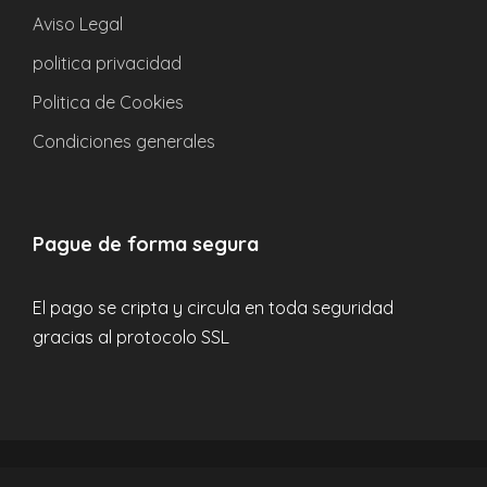
Aviso Legal
¿Tengo que reservar con antelación o puedo
pagar el día del viaje?
politica privacidad
Politica de Cookies
¿Cuáles son las políticas de cancelación?
Condiciones generales
¿De dónde sale el autobús?
Pague de forma segura
¿Está incluido la comida, la entrada, etc..?
El pago se cripta y circula en toda seguridad
Qué ver en la isla de Tabarca
gracias al protocolo SSL
Puedo alquilar material de Snorkeling
Tengo más dudas, ¿Como puedo
resolverlas?