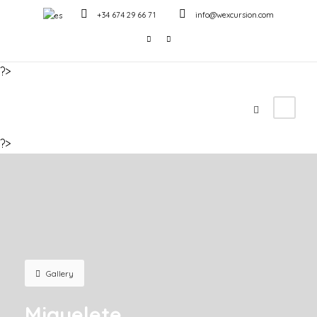
+34 674 29 66 71
info@wexcursion.com
?>
?>
Gallery
Miguelete