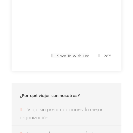
Programa
Save To Wish List
2615
08:30
Salida desde Valencia
18:30
Quedamos en el Autobús para volver
¿Por qué viajar con nosotros?
Viaja sin preocupaciones: la mejor
organización
Fotos