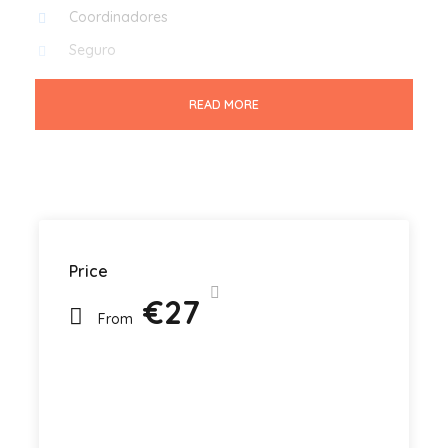
Coordinadores
Seguro
READ MORE
No incluye
Comida y Bebidas
Lo que no está mencionado en incluye
Billete para el catamaran (10€ a pagar en el
autobús)
Price
Qué llevar
€27
Comida y bebidas (Si no quieres comer en un
From
restaurante)
Material playa (Bañador, Toalla, crema solar
etc..)
Ropa ligera y calzado cómodo.