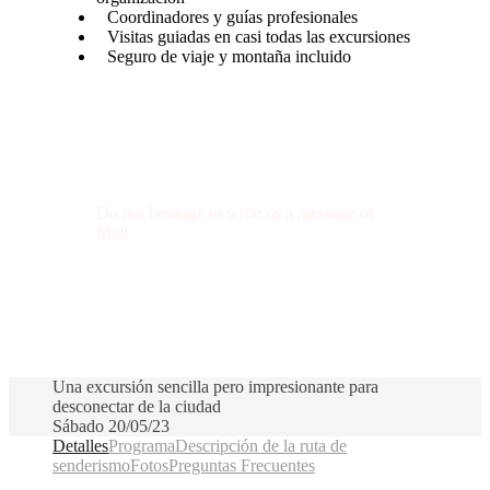
Coordinadores y guías profesionales
Visitas guiadas en casi todas las excursiones
Seguro de viaje y montaña incluido
Get a Question?
Do not hesitage to write us a message or
Mail
+34 674 29 66 71
info@wexcursion.com
Una excursión sencilla pero impresionante para
desconectar de la ciudad
Sábado 20/05/23
Detalles
Programa
Descripción de la ruta de
senderismo
Fotos
Preguntas Frecuentes