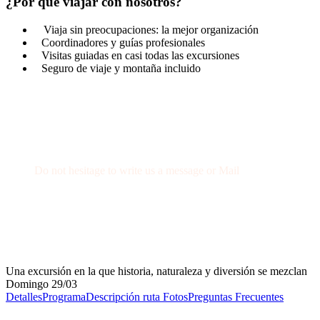
¿Por qué viajar con nosotros?
Viaja sin preocupaciones: la mejor organización
Coordinadores y guías profesionales
Visitas guiadas en casi todas las excursiones
Seguro de viaje y montaña incluido
Get a Question?
Do not hesitage to write us a message or Mail
+34 674 29 66 71
info@wexcursion.com
Una excursión en la que historia, naturaleza y diversión se mezclan
Domingo 29/03
Detalles
Programa
Descripción ruta
Fotos
Preguntas Frecuentes