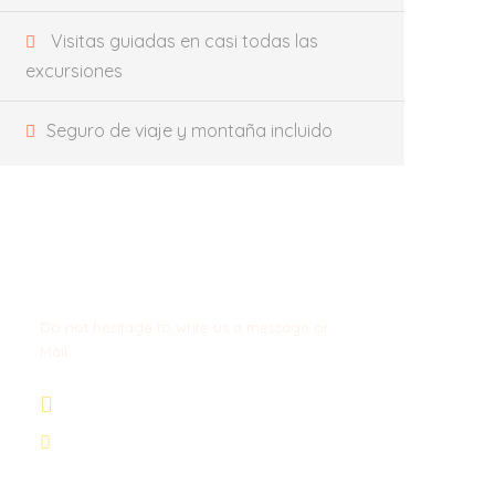
Visitas guiadas en casi todas las
excursiones
Seguro de viaje y montaña incluido
Get a Question?
Do not hesitage to write us a message or
Mail
+34 674 29 66 71
info@wexcursion.com