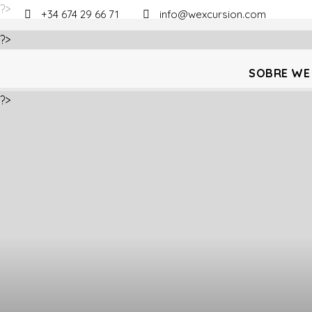
?>
+34 674 29 66 71
info@wexcursion.com
?>
SOBRE WE
?>