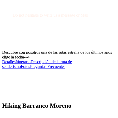
Get a Question?
Do not hesitage to write us a message or Mail
+34 674 29 66 71
info@wexcursion.com
Descubre con nosotros una de las rutas estrella de los últimos años
elige la fecha--->
Detalles
Itinerario
Descripción de la ruta de
senderismo
Fotos
Preguntas Frecuentes
Hiking Barranco Moreno