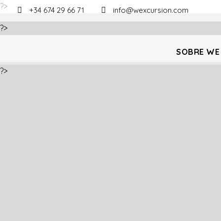
?>
+34 674 29 66 71
info@wexcursion.com
?>
SOBRE WE
?>