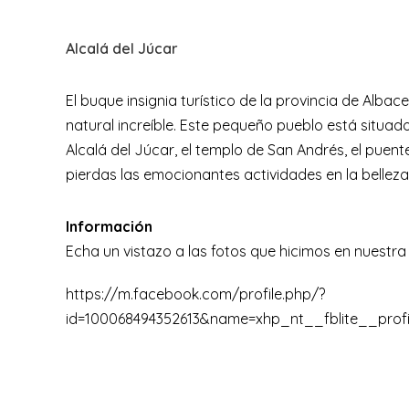
Alcalá del Júcar
El buque insignia turístico de la provincia de Alba
natural increíble. Este pequeño pueblo está situado 
Alcalá del Júcar, el templo de San Andrés, el puen
pierdas las emocionantes actividades en la belleza 
Información
Echa un vistazo a las fotos que hicimos en nuest
https://m.facebook.com/profile.php/?
id=100068494352613&name=xhp_nt__fblite__prof