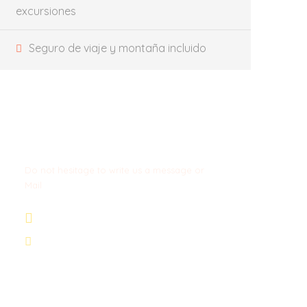
excursiones
Seguro de viaje y montaña incluido
Get a Question?
Do not hesitage to write us a message or
Mail
+34 674 29 66 71
info@wexcursion.com