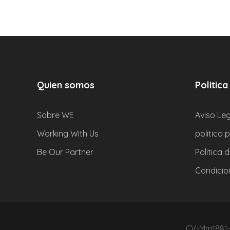
Quien somos
Politica
Sobre WE
Aviso Leg
Working With Us
politica 
Be Our Partner
Politica 
Condicio
CV-Mm1881-V