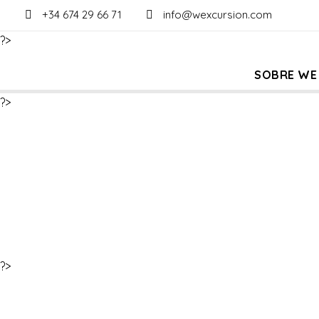
+34 674 29 66 71
info@wexcursion.com
?>
SOBRE WE
?>
?>