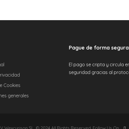
Pague de forma segura
al
El pago se cripta y circula 
seguridad gracias al protoc
privacidad
de Cookies
nes generales
 Wexcurison SL, © 2024 All Rights Reserved. Follow Us On