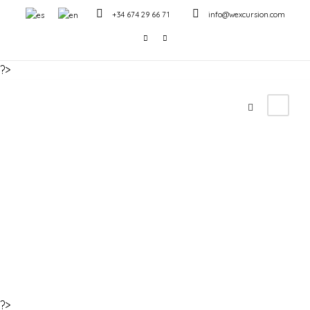
+34 674 29 66 71
info@wexcursion.com
?>
Aviso Legal
English
?>